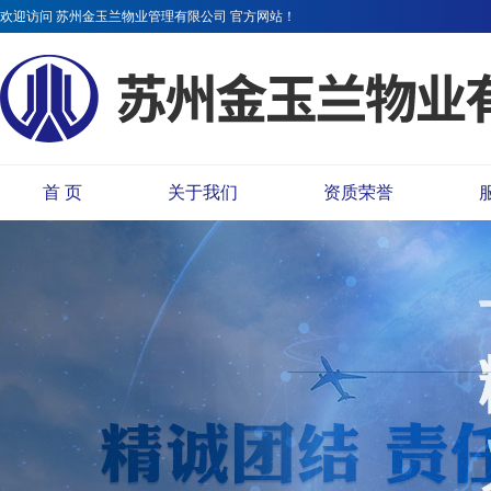
欢迎访问 苏州金玉兰物业管理有限公司 官方网站！
首 页
关于我们
资质荣誉