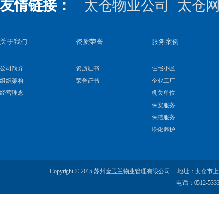
友情链接：
太仓物业公司
太仓
关于我们
资质荣誉
服务案例
公司简介
资质证书
住宅小区
组织架构
荣誉证书
企业工厂
经营理念
机关单位
保安服务
保洁服务
绿化养护
Copyright © 2015 苏州金玉兰物业管理有限公司 地址：太仓
电话：0512-5333