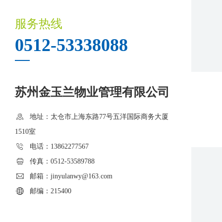
服务热线
0512-53338088
苏州金玉兰物业管理有限公司
地址：太仓市上海东路77号五洋国际商务大厦
1510室
电话：13862277567
传真：0512-53589788
邮箱：jinyulanwy@163.com
邮编：215400