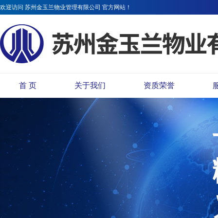
欢迎访问 苏州金玉兰物业管理有限公司 官方网站！
首 页
关于我们
资质荣誉