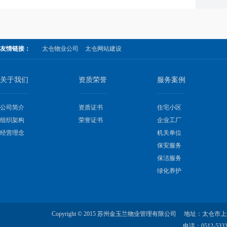
友情链接：
太仓物业公司
太仓网站建设
关于我们
资质荣誉
服务案例
公司简介
资质证书
住宅小区
组织架构
荣誉证书
企业工厂
经营理念
机关单位
保安服务
保洁服务
绿化养护
Copyright © 2015 苏州金玉兰物业管理有限公司 地址：太仓
电话：0512-5333