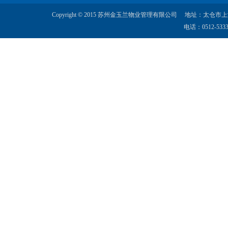
Copyright © 2015 苏州金玉兰物业管理有限公司 地址：太仓
电话：0512-5333